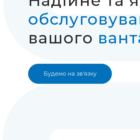
Надійне та 
обслуговув
вашого
вант
Будемо на зв'язку