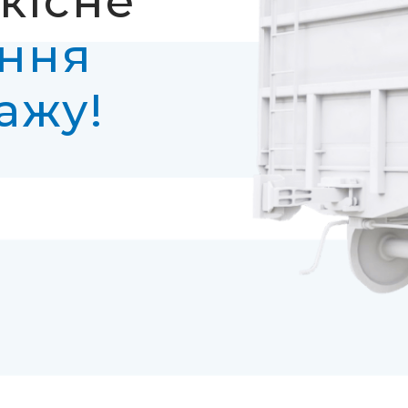
якісне
ання
ажу!