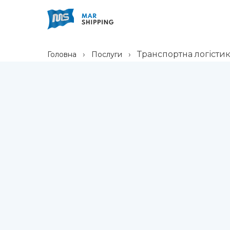
Mar Shipping
Maritime logistics services
›
› Транспортна логісти
Головна
Послуги
Skip
to
content