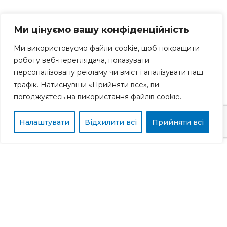
Ми цінуємо вашу конфіденційність
Наші переваги
Ми використовуємо файли cookie, щоб покращити
1. Дотримання термінів, які закріплюються в
роботу веб-переглядача, показувати
договорі;
персоналізовану рекламу чи вміст і аналізувати наш
2. Кращі умови та швидкий прорахунок у
трафік. Натиснувши «Прийняти все», ви
найкоротші терміни;
3. Служба підтримки клієнта на шляху
погоджуєтесь на використання файлів cookie.
вантажу;
4. Стратегічні світові партнерства та
Налаштувати
Відхилити всі
Прийняти всі
впевненість в процесах;
5. Повне управління ланцюгом постачання за
рахунок власної групи компаній та
компетенції менеджерів;
6. Технологічне відстеження, інформування та
прогнозоване розуміння часу доставки.