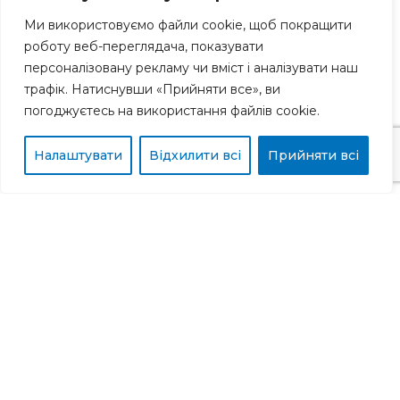
Стивідорний сервіс
Ми використовуємо файли cookie, щоб покращити
роботу веб-переглядача, показувати
персоналізовану рекламу чи вміст і аналізувати наш
Супровідні послуги
трафік. Натиснувши «Прийняти все», ви
погоджуєтесь на використання файлів cookie.
Налаштувати
Відхилити всі
Прийняти всі
Цікава співпраця з
нами?