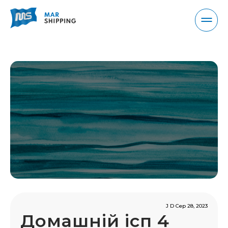
Skip
to
content
Mar Shipping
Maritime logistics services
J D Сер 28, 2023
Домашній ісп 4