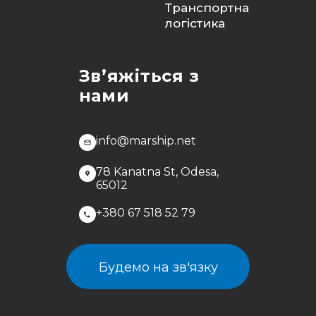
Транспортна
логістика
Зв’яжіться з
нами
info@marship.net
78 Kanatna St, Odesa,
65012
+380 67 518 52 79
Будемо на зв'язку