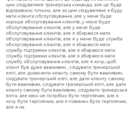
цим слідуватиме тренерська команда, але це буде
відправною точкою, але за цим слідуватиме я буду
мати клієнта обслуговування, але у мене буде
хороше обслуговування клієнтів, у мене буде
обслуговування клієнтів, але у мене буде
обслуговування клієнтів, але я збираюся мати
обслуговування клієнтів, але я у мене буде служба
обслуговування клієнтів, але я збираюся мати
службу підтримки клієнтів, але я збираюся мати
службу підтримки клієнтів, але я збираюся мати
службу обслуговування клієнтів, але я хочу, щоб
клієнт був дуже важливим , слідувати тренерській
еліті, але дозволити клієнту самому бути важливим,
слідувати тренерській еліті, але дати клієнту самому
бути важливим, слідувати тренерській еліті, але дати
клієнту самому бути важливим, слідувати тренерська
еліта, але мені не потрібно бути терплячим, але я
хочу бути терплячим, але я повинен бути терплячим,
але я не