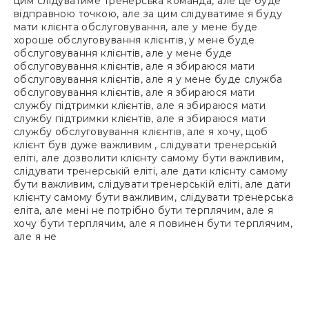
цим слідуватиме тренерська команда, але це буде
відправною точкою, але за цим слідуватиме я буду
мати клієнта обслуговування, але у мене буде
хороше обслуговування клієнтів, у мене буде
обслуговування клієнтів, але у мене буде
обслуговування клієнтів, але я збираюся мати
обслуговування клієнтів, але я у мене буде служба
обслуговування клієнтів, але я збираюся мати
службу підтримки клієнтів, але я збираюся мати
службу підтримки клієнтів, але я збираюся мати
службу обслуговування клієнтів, але я хочу, щоб
клієнт був дуже важливим , слідувати тренерській
еліті, але дозволити клієнту самому бути важливим,
слідувати тренерській еліті, але дати клієнту самому
бути важливим, слідувати тренерській еліті, але дати
клієнту самому бути важливим, слідувати тренерська
еліта, але мені не потрібно бути терплячим, але я
хочу бути терплячим, але я повинен бути терплячим,
але я не