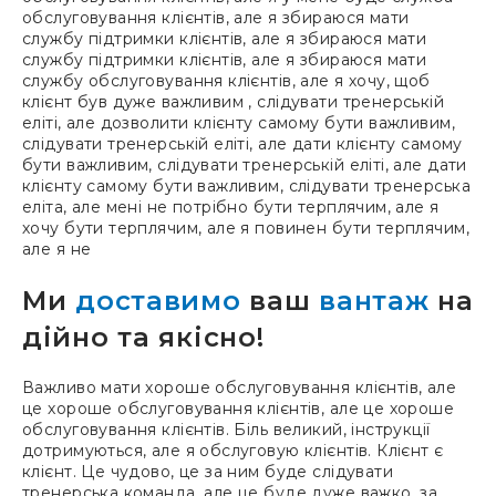
обслуговування клієнтів, але я збираюся мати
службу підтримки клієнтів, але я збираюся мати
службу підтримки клієнтів, але я збираюся мати
службу обслуговування клієнтів, але я хочу, щоб
клієнт був дуже важливим , слідувати тренерській
еліті, але дозволити клієнту самому бути важливим,
слідувати тренерській еліті, але дати клієнту самому
бути важливим, слідувати тренерській еліті, але дати
клієнту самому бути важливим, слідувати тренерська
еліта, але мені не потрібно бути терплячим, але я
хочу бути терплячим, але я повинен бути терплячим,
але я не
Ми
доставимо
ваш
вантаж
на
дійно та якісно!
Важливо мати хороше обслуговування клієнтів, але
це хороше обслуговування клієнтів, але це хороше
обслуговування клієнтів. Біль великий, інструкції
дотримуються, але я обслуговую клієнтів. Клієнт є
клієнт. Це чудово, це за ним буде слідувати
тренерська команда, але це буде дуже важко, за