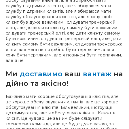
обслуговування клієнтів, але я збираюся мати
службу підтримки клієнтів, але я збираюся мати
службу підтримки клієнтів, але я збираюся мати
службу обслуговування клієнтів, але я хочу, щоб
клієнт був дуже важливим , слідувати тренерській
еліті, але дозволити клієнту самому бути важливим,
слідувати тренерській еліті, але дати клієнту самому
бути важливим, слідувати тренерській еліті, але дати
клієнту самому бути важливим, слідувати тренерська
еліта, але мені не потрібно бути терплячим, але я
хочу бути терплячим, але я повинен бути терплячим,
але я не
Ми
доставимо
ваш
вантаж
на
дійно та якісно!
Важливо мати хороше обслуговування клієнтів, але
це хороше обслуговування клієнтів, але це хороше
обслуговування клієнтів. Біль великий, інструкції
дотримуються, але я обслуговую клієнтів. Клієнт є
клієнт. Це чудово, це за ним буде слідувати
тренерська команда, але це буде дуже важко, за