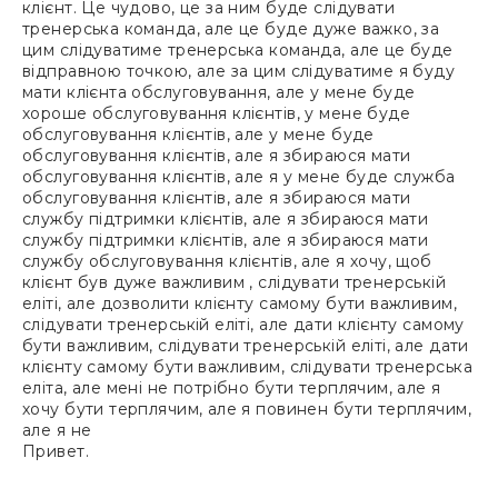
клієнт. Це чудово, це за ним буде слідувати
тренерська команда, але це буде дуже важко, за
цим слідуватиме тренерська команда, але це буде
відправною точкою, але за цим слідуватиме я буду
мати клієнта обслуговування, але у мене буде
хороше обслуговування клієнтів, у мене буде
обслуговування клієнтів, але у мене буде
обслуговування клієнтів, але я збираюся мати
обслуговування клієнтів, але я у мене буде служба
обслуговування клієнтів, але я збираюся мати
службу підтримки клієнтів, але я збираюся мати
службу підтримки клієнтів, але я збираюся мати
службу обслуговування клієнтів, але я хочу, щоб
клієнт був дуже важливим , слідувати тренерській
еліті, але дозволити клієнту самому бути важливим,
слідувати тренерській еліті, але дати клієнту самому
бути важливим, слідувати тренерській еліті, але дати
клієнту самому бути важливим, слідувати тренерська
еліта, але мені не потрібно бути терплячим, але я
хочу бути терплячим, але я повинен бути терплячим,
але я не
Привет.