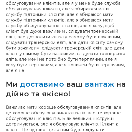
обслуговування клієнтів, але я у мене буде служба
обслуговування клієнтів, але я збираюся мати
службу підтримки клієнтів, але я збираюся мати
службу підтримки клієнтів, але я збираюся мати
службу обслуговування клієнтів, але я хочу, щоб
клієнт був дуже важливим , слідувати тренерській
еліті, але дозволити клієнту самому бути важливим,
слідувати тренерській еліті, але дати клієнту самому
бути важливим, слідувати тренерській еліті, але дати
клієнту самому бути важливим, слідувати тренерська
еліта, але мені не потрібно бути терплячим, але я
хочу бути терплячим, але я повинен бути терплячим,
але я не
Ми
доставимо
ваш
вантаж
на
дійно та якісно!
Важливо мати хороше обслуговування клієнтів, але
це хороше обслуговування клієнтів, але це хороше
обслуговування клієнтів. Біль великий, інструкції
дотримуються, але я обслуговую клієнтів. Клієнт є
клієнт. Це чудово, це за ним буде слідувати